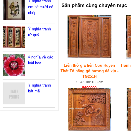
Ý nghĩa tranh
Sản phẩm cùng chuyên mục
em bé cưỡi cá
chép
Ý nghĩa tranh
tứ quý
ý nghĩa về các
loài hoa
Liễn thờ gia tiên Cửu Huyền
Tranh
Thất Tổ bằng gỗ hương đá xịn -
TG251H
KT:4*108*108 cm
Ý nghĩa tranh
5600000
bát mã