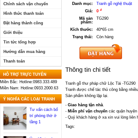
Danh mục:
Tranh gỗ nghệ thuật
Chính sách vận chuyển
đ
Giá:
0
Hình thức thanh toán
Mã sản
TG290
phẩm:
Đặt hàng thành công
Kích thước:
40*65 cm
Giới thiệu
Trạng thái:
Còn hàng
Tin tức tổng hợp
Hướng dẫn mua hàng
Thanh toán
Thông tin chi tiết
HỖ TRỢ TRỰC TUYẾN
Miền Bắc: Hotline:0983.333.489
Tranh gỗ thư pháp chữ Lộc Tài -TG290
Miền Nam: Hotline:0933.2000.63
Tranh được chế tác thủ công bằng nhiều 
Sản phẩm không lặp lại.
Ý NGHĨA CÁC LOẠI TRANH
-
Giao hàng tận nhà
.
Tư vấn cách bố
-
Miễn phí vận chuyển
các quận huyện 
trí phòng thờ ở
- Quý khách hàng ở xa xin vui lòng liên 
tầng 1
Tags: