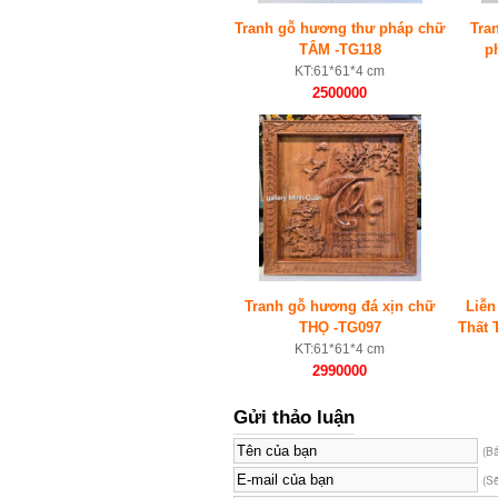
Tranh gỗ hương thư pháp chữ
Tra
TÂM -TG118
p
KT:61*61*4 cm
2500000
Tranh gỗ hương đá xịn chữ
Liễn
THỌ -TG097
Thất 
KT:61*61*4 cm
2990000
Gửi thảo luận
(B
(S