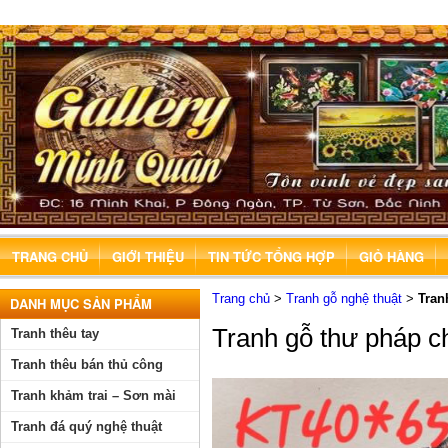
TRANG CHỦ
GIỚI THIỆU
TIN TỨC TỔNG HỢP
GIỎ HÀNG
Trang chủ
>
Tranh gỗ nghệ thuật
>
Tran
DANH MỤC SẢN PHẨM
Tranh gỗ thư pháp c
Tranh thêu tay
Tranh thêu bán thủ công
Tranh khảm trai – Sơn mài
Tranh đá quý nghệ thuật