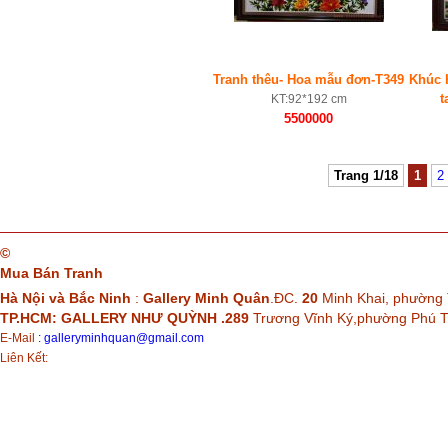
Tranh thêu- Hoa mẫu đơn-T349
Khúc 
t
KT:92*192 cm
5500000
Trang 1/18
1
2
©
Mua Bán Tranh
Hà Nội và Bắc Ninh
:
Gallery Minh Quân
.ĐC.
20
Minh Khai, phường 
TP.HCM: GALLERY NHƯ QUỲNH .289
Trương Vĩnh Ký,phường Phú
E-Mail
:
galleryminhquan@gmail.com
Liên Kết: