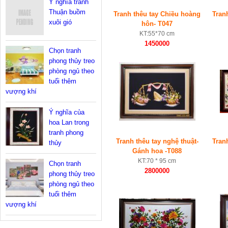
Ý nghĩa tranh
Thuận buồm
Tranh thêu tay Chiều hoàng
Tran
xuôi gió
hôn- T047
KT:55*70 cm
1450000
Chọn tranh
phong thủy treo
phòng ngủ theo
tuổi thêm
vượng khí
Ý nghĩa của
hoa Lan trong
tranh phong
Tranh thêu tay nghệ thuật-
Tran
thủy
Gánh hoa -T088
KT:70 * 95 cm
Chọn tranh
2800000
phong thủy treo
phòng ngủ theo
tuổi thêm
vượng khí