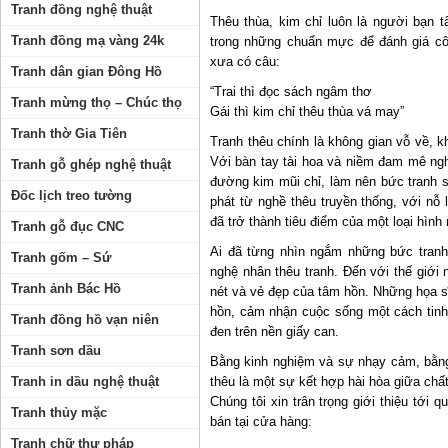
Tranh đồng nghệ thuật
Thêu thùa, kim chỉ luôn là người bạn
Tranh đồng mạ vàng 24k
trong những chuẩn mực để đánh giá cô
xưa có câu:
Tranh dân gian Đông Hồ
“Trai thì đọc sách ngâm thơ
Tranh mừng thọ – Chúc thọ
Gái thì kim chỉ thêu thùa vá may”
Tranh thờ Gia Tiên
Tranh thêu chính là không gian vỗ về, 
Với bàn tay tài hoa và niềm đam mê ngh
Tranh gỗ ghép nghệ thuật
đường kim mũi chỉ, làm nên bức tranh 
Đốc lịch treo tường
phát từ nghề thêu truyền thống, với nỗ
đã trở thành tiêu điểm của một loại hìn
Tranh gỗ đục CNC
Ai đã từng nhìn ngắm những bức tranh
Tranh gốm – Sứ
nghệ nhân thêu tranh. Đến với thế giới 
Tranh ảnh Bác Hồ
nét và vẻ đẹp của tâm hồn. Những họa sĩ
hồn, cảm nhận cuộc sống một cách tinh
Tranh đồng hồ vạn niên
đen trên nền giấy can.
Tranh sơn dầu
Bằng kinh nghiệm và sự nhạy cảm, bằng
Tranh in dầu nghệ thuật
thêu là một sự kết hợp hài hòa giữa chất
Chúng tôi xin trân trọng giới thiệu tới
Tranh thủy mặc
bán tại cửa hàng:
Tranh chữ thư pháp