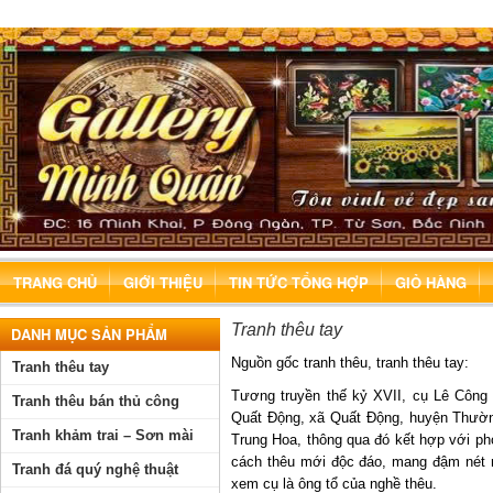
TRANG CHỦ
GIỚI THIỆU
TIN TỨC TỔNG HỢP
GIỎ HÀNG
Tranh thêu tay
DANH MỤC SẢN PHẨM
Nguồn gốc tranh thêu, tranh thêu tay:
Tranh thêu tay
Tương truyền thế kỷ XVII, cụ Lê Công 
Tranh thêu bán thủ công
Quất Động, xã Quất Động, huyện Thường
Tranh khảm trai – Sơn mài
Trung Hoa, thông qua đó kết hợp với ph
cách thêu mới độc đáo, mang đậm nét 
Tranh đá quý nghệ thuật
xem cụ là ông tổ của nghề thêu.