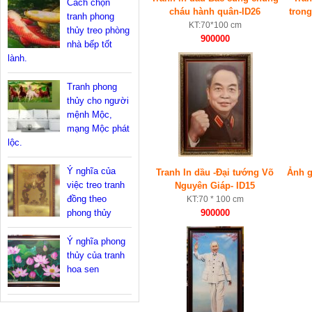
Cách chọn
cháu hành quân-ID26
tron
tranh phong
KT:70*100 cm
thủy treo phòng
900000
nhà bếp tốt
lành.
Tranh phong
thủy cho người
mệnh Mộc,
mạng Mộc phát
lộc.
Ý nghĩa của
Tranh In dầu -Đại tướng Võ
Ảnh g
việc treo tranh
Nguyên Giáp- ID15
đồng theo
KT:70 * 100 cm
phong thủy
900000
Ý nghĩa phong
thủy của tranh
hoa sen