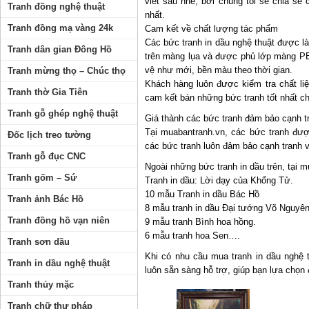
viết sau nhé, bởi chúng tôi sẽ chia sẻ 
Tranh đồng nghệ thuật
nhất.
Tranh đồng mạ vàng 24k
Cam kết về chất lượng tác phẩm
Các bức tranh in dầu nghệ thuật được là
Tranh dân gian Đông Hồ
trên màng lụa và được phủ lớp màng PE
vệ như mới, bền màu theo thời gian.
Tranh mừng thọ – Chúc thọ
Khách hàng luôn được kiểm tra chất liệ
Tranh thờ Gia Tiên
cam kết bán những bức tranh tốt nhất ch
Tranh gỗ ghép nghệ thuật
Giá thành các bức tranh đảm bảo cạnh tr
Tại muabantranh.vn, các bức tranh được
Đốc lịch treo tường
các bức tranh luôn đảm bảo cạnh tranh v
Tranh gỗ đục CNC
Ngoài những bức tranh in dầu trên, tại
Tranh gốm – Sứ
Tranh in dầu: Lời dạy của Khổng Tử.
10 mẫu Tranh in dầu Bác Hồ
Tranh ảnh Bác Hồ
8 mẫu tranh in dầu Đại tướng Võ Nguyê
Tranh đồng hồ vạn niên
9 mẫu tranh Bình hoa hồng.
6 mẫu tranh hoa Sen….
Tranh sơn dầu
Khi có nhu cầu mua tranh in dầu nghệ t
Tranh in dầu nghệ thuật
luôn sẵn sàng hỗ trợ, giúp bạn lựa chọn
Tranh thủy mặc
Tranh chữ thư pháp