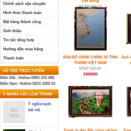
Văn Đồng
Chính sách vận chuyển
KT:70*100 cm
900000
Hình thức thanh toán
Đặt hàng thành công
Giới thiệu
Tin tức tổng hợp
Hướng dẫn mua hàng
BẢN ĐỒ HÀNH CHÍNH 34 TỈNH
Ảnh 
Thanh toán
THÀNH VIỆT NAM
KT:92*118 cm
HỖ TRỢ TRỰC TUYẾN
1400000
Miền Bắc: Hotline:0983.333.489
Miền Nam: Hotline:0933.2000.63
Ý NGHĨA CÁC LOẠI TRANH
Ý nghĩa tranh
bát mã
Tranh in dầu Bác cùng chúng
Tra