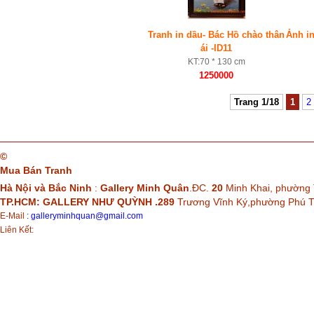
Tranh in dầu- Bác Hồ chào thân
Ảnh in
ái -ID11
KT:70 * 130 cm
1250000
Trang 1/18
1
2
©
Mua Bán Tranh
Hà Nội và Bắc Ninh
:
Gallery Minh Quân
.ĐC.
20
Minh Khai, phường 
TP.HCM: GALLERY NHƯ QUỲNH .289
Trương Vĩnh Ký,phường Phú
E-Mail
:
galleryminhquan@gmail.com
Liên Kết: