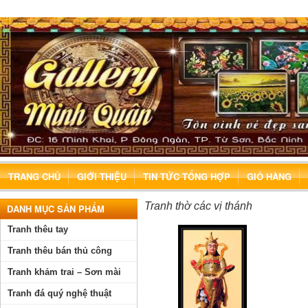
TRANG CHỦ
GIỚI THIỆU
TIN TỨC TỔNG HỢP
GIỎ HÀNG
Tranh thờ các vị thánh
DANH MỤC SẢN PHẨM
Tranh thêu tay
Tranh thêu bán thủ công
Tranh khảm trai – Sơn mài
Tranh đá quý nghệ thuật