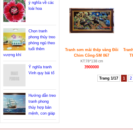
ý nghĩa về các
loài hoa
Chọn tranh
phong thủy treo
phòng ngủ theo
tuổi thêm
Tranh sơn mài thếp vàng Đôi
Tran
vượng khí
Chim Công-SM 067
T
KT:78*138 cm
Ý nghĩa tranh
3900000
Vinh quy bái tổ
Trang 1/17
1
2
Hướng dẫn treo
tranh phong
thủy hợp bản
mệnh, con giáp