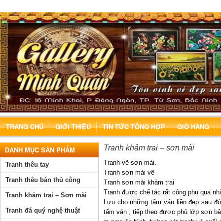
TRANG CHỦ
GIỚI THIỆU
TIN TỨC TỔNG HỢP
GIỎ HÀNG
Tranh khảm trai – sơn mài
DANH MỤC SẢN PHẨM
Tranh vẽ sơn mài.
Tranh thêu tay
Tranh sơn mài vẽ
Tranh thêu bán thủ công
Tranh sơn mài khảm trai
Tranh được chế tác rất công phu qua nh
Tranh khảm trai – Sơn mài
Lựu chọ những tấm ván liền đẹp sau đó 
Tranh đá quý nghệ thuật
tấm ván , tiếp theo được phủ lớp sơn bả