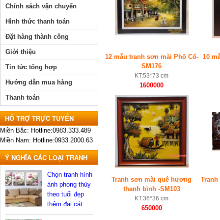
Chính sách vận chuyển
Hình thức thanh toán
Đặt hàng thành công
Giới thiệu
12 mẫu tranh sơn mài Phố Cổ-
10 mẫ
SM176
Tin tức tổng hợp
KT:53*73 cm
Hướng dẫn mua hàng
1600000
Thanh toán
HỖ TRỢ TRỰC TUYẾN
Miền Bắc: Hotline:0983.333.489
Miền Nam: Hotline:0933.2000.63
Ý NGHĨA CÁC LOẠI TRANH
Chọn tranh hình
Tranh sơn mài quê hương
Tranh
ảnh phong thủy
thanh bình -SM103
theo tuổi đẹp
KT:36*36 cm
thêm đại cát.
650000