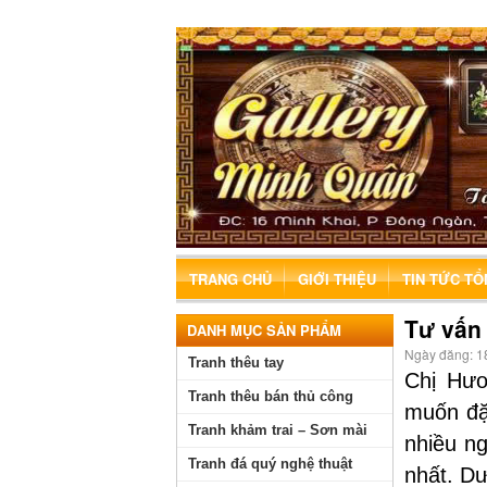
TRANG CHỦ
GIỚI THIỆU
TIN TỨC T
Tư vấn 
DANH MỤC SẢN PHẨM
Ngày đăng:
1
Tranh thêu tay
Chị Hươ
Tranh thêu bán thủ công
muốn đặt
Tranh khảm trai – Sơn mài
nhiều ng
Tranh đá quý nghệ thuật
nhất. Dư