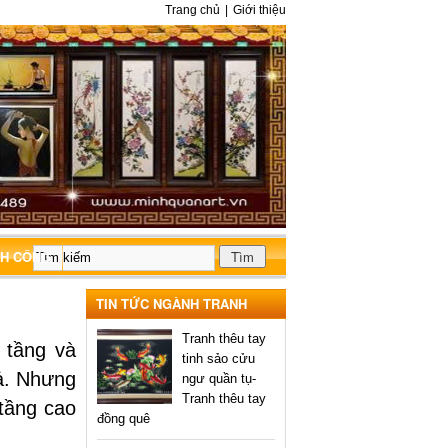
Trang chủ
|
Giới thiệu
NH CÔNG
TIN TỨC NGÀNH TRANH
Tranh thêu tay
 tầng và
tinh sảo cửu
vả. Nhưng
ngư quần tụ-
Tranh thêu tay
 tầng cao
đồng quê