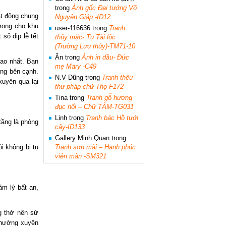
trong
Ảnh gốc Đại tướng Võ
ạt động chung
Nguyên Giáp -ID12
trọng cho khu
user-116636
trong
Tranh
số dịp lễ tết
thủy mặc- Tụ Tài lộc
(Trường Lưu thủy)-TM71-10
Ân
trong
Ảnh in dầu- Đức
cao nhất. Bạn
mẹ Mary -C49
òng bên cạnh.
N.V Dũng
trong
Tranh thêu
xuyên qua lại
thư pháp chữ Thọ F172
Tina
trong
Tranh gỗ hương
đục nổi – Chữ TÂM-TG031
Linh
trong
Tranh bác Hồ tưới
tầng là phòng
cây-ID133
Gallery Minh Quan
trong
i không bị tụ
Tranh sơn mài – Hạnh phúc
viên mãn -SM321
âm lý bất an,
ng thờ nên sử
 thường xuyên