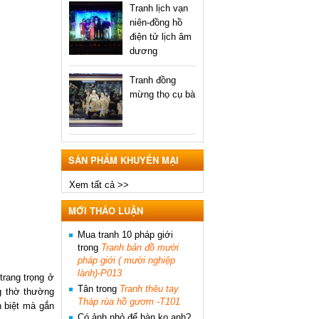
Tranh lịch vạn
niên-đồng hồ
điện tử lịch âm
dương
Tranh đồng
mừng thọ cụ bà
SẢN PHẨM KHUYẾN MẠI
Xem tất cả >>
MỚI THẢO LUẬN
Mua tranh 10 pháp giới
trong
Tranh bản đồ mười
pháp giới ( mười nghiệp
lành)-P013
trang trọng ở
Tân
trong
Tranh thêu tay
ng thờ thường
Tháp rùa hồ gươm -T101
h biệt mà gắn
Có ảnh nhỏ để bàn ko ạnh?