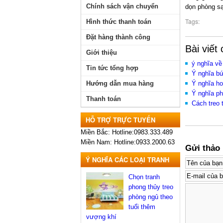
Chính sách vận chuyển
dọn phòng sạ
Tags:
Hình thức thanh toán
Đặt hàng thành công
Bài viết
Giới thiệu
ý nghĩa về
Tin tức tổng hợp
Ý nghĩa bứ
Hướng dẫn mua hàng
Ý nghĩa h
Ý nghĩa ph
Thanh toán
Cách treo 
HỖ TRỢ TRỰC TUYẾN
Miền Bắc: Hotline:0983.333.489
Miền Nam: Hotline:0933.2000.63
Gửi thảo 
Ý NGHĨA CÁC LOẠI TRANH
Chọn tranh
phong thủy treo
phòng ngủ theo
tuổi thêm
vượng khí