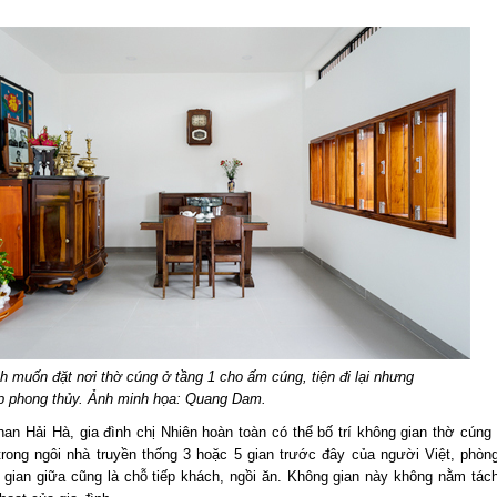
nh muốn đặt nơi thờ cúng ở tầng 1 cho ấm cúng, tiện đi lại nhưng
p phong thủy. Ảnh minh họa: Quang Dam.
n Hải Hà, gia đình chị Nhiên hoàn toàn có thể bố trí không gian thờ cúng 
trong ngôi nhà truyền thống 3 hoặc 5 gian trước đây của người Việt, phò
ian giữa cũng là chỗ tiếp khách, ngồi ăn. Không gian này không nằm tác