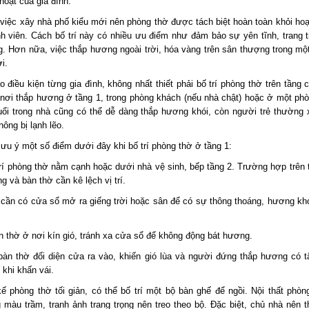
 hoạt của gia đình.
 việc xây nhà phố kiểu mới nên phòng thờ được tách biệt hoàn toàn khỏi ho
h viên. Cách bố trí này có nhiều ưu điểm như đảm bảo sự yên tĩnh, trang 
. Hơn nữa, việc thắp hương ngoài trời, hóa vàng trên sân thượng trong một 
i.
o điều kiện từng gia đình, không nhất thiết phải bố trí phòng thờ trên tầng 
í nơi thắp hương ở tầng 1, trong phòng khách (nếu nhà chật) hoặc ở một ph
ổi trong nhà cũng có thể dễ dàng thắp hương khói, còn người trẻ thường 
ông bị lạnh lẽo.
lưu ý một số điểm dưới đây khi bố trí phòng thờ ở tầng 1:
rí phòng thờ nằm cạnh hoặc dưới nhà vệ sinh, bếp tầng 2. Trường hợp trên 
g và bàn thờ cần kê lệch vị trí.
cần có cửa sổ mở ra giếng trời hoặc sân để có sự thông thoáng, hương khó
n thờ ở nơi kín gió, tránh xa cửa sổ để không động bát hương.
bàn thờ đối diện cửa ra vào, khiến gió lùa và người đứng thắp hương có t
 khi khấn vái.
kế phòng thờ tối giản, có thể bố trí một bộ bàn ghế để ngồi. Nội thất phò
 màu trầm, tranh ảnh trang trọng nên treo theo bộ. Đặc biệt, chủ nhà nên