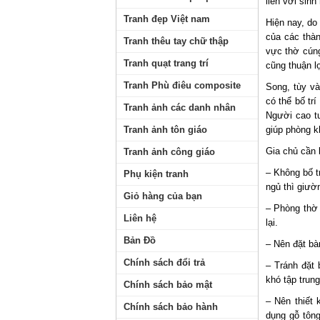
liền với sinh
Tranh đẹp Việt nam
Hiện nay, do
của các thàn
Tranh thêu tay chữ thập
vực thờ cúng
Tranh quạt trang trí
cũng thuận lợ
Tranh Phù điêu composite
Song, tùy và
có thể bố tr
Tranh ảnh các danh nhân
Người cao tu
Tranh ảnh tôn giáo
giúp phòng kh
Gia chủ cần 
Tranh ảnh công giáo
– Không bố t
Phụ kiện tranh
ngủ thì giườn
Giỏ hàng của bạn
– Phòng thờ 
Liên hệ
lại.
Bản Đồ
– Nên đặt bà
Chính sách đổi trả
– Tránh đặt 
khó tập trung
Chính sách bảo mật
– Nên thiết 
Chính sách bảo hành
dụng gỗ tông