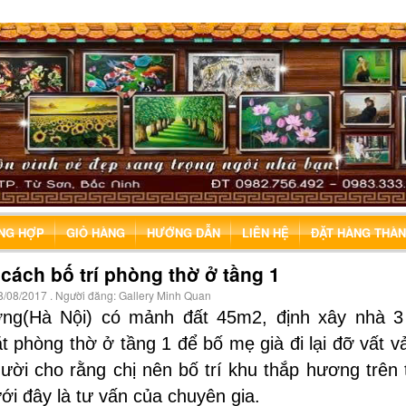
ỔNG HỢP
GIỎ HÀNG
HƯỚNG DẪN
LIÊN HỆ
ĐẶT HÀNG THÀ
cách bố trí phòng thờ ở tầng 1
8/08/2017
. Người đăng:
Gallery Minh Quan
ng(Hà Nội) có mảnh đất 45m2, định xây nhà 3
 phòng thờ ở tầng 1 để bố mẹ già đi lại đỡ vất 
ười cho rằng chị nên bố trí khu thắp hương trên
ới đây là tư vấn của chuyên gia.