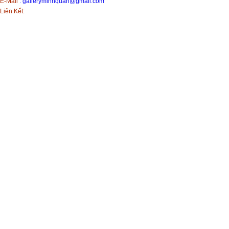
E-Mail
:
galleryminhquan@gmail.com
Liên Kết: