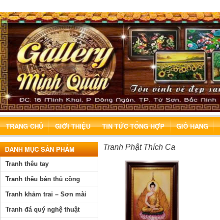
TRANG CHỦ
GIỚI THIỆU
TIN TỨC TỔNG HỢP
GIỎ HÀNG
Tranh Phật Thích Ca
DANH MỤC SẢN PHẨM
Tranh thêu tay
Tranh thêu bán thủ công
Tranh khảm trai – Sơn mài
Tranh đá quý nghệ thuật