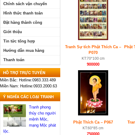
Chính sách vận chuyển
Hình thức thanh toán
Đặt hàng thành công
Giới thiệu
Tin tức tổng hợp
Tranh Sự tích Phật Thích Ca –
Phật 
Hướng dẫn mua hàng
P070
KT:70*100 cm
Thanh toán
900000
HỖ TRỢ TRỰC TUYẾN
Miền Bắc: Hotline:0983.333.489
Miền Nam: Hotline:0933.2000.63
Ý NGHĨA CÁC LOẠI TRANH
Tranh phong
thủy cho người
mệnh Mộc,
Phật Thích Ca – P067
Tra
mạng Mộc phát
KT:60*85 cm
lộc.
750000