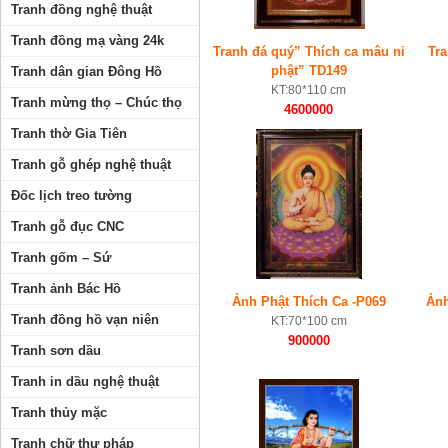
Tranh đồng nghệ thuật
Tranh đồng mạ vàng 24k
Tranh đá quý” Thích ca mâu ni
Tra
phật” TD149
Tranh dân gian Đông Hồ
KT:80*110 cm
Tranh mừng thọ – Chúc thọ
4600000
Tranh thờ Gia Tiên
Tranh gỗ ghép nghệ thuật
Đốc lịch treo tường
Tranh gỗ đục CNC
Tranh gốm – Sứ
Tranh ảnh Bác Hồ
Ảnh Phật Thích Ca -P069
Ảnh
Tranh đồng hồ vạn niên
KT:70*100 cm
900000
Tranh sơn dầu
Tranh in dầu nghệ thuật
Tranh thủy mặc
Tranh chữ thư pháp