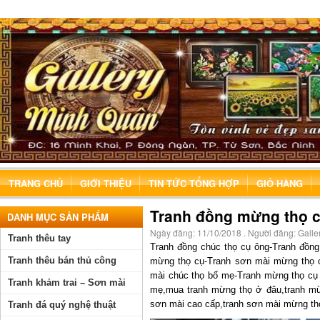
TRANG CHỦ
GIỚI THIỆU
TIN TỨC TỔNG HỢP
GIỎ HÀNG
Tranh đồng mừng thọ c
DANH MỤC SẢN PHẨM
Ngày đăng:
11/10/2018
. Người đăng:
Galle
Tranh thêu tay
Tranh đồng chúc thọ cụ ông-Tranh đồn
Tranh thêu bán thủ công
mừng thọ cụ-Tranh sơn mài mừng thọ c
mài chúc thọ bố mẹ-Tranh mừng thọ cụ 
Tranh khảm trai – Sơn mài
mẹ,mua tranh mừng thọ ở đâu,tranh mừ
sơn mài cao cấp,tranh sơn mài mừng th
Tranh đá quý nghệ thuật