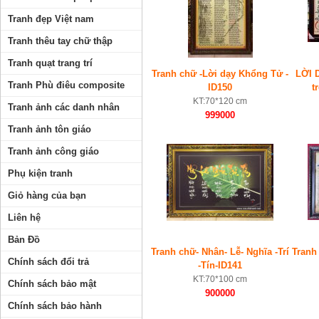
Tranh đẹp Việt nam
Tranh thêu tay chữ thập
Tranh quạt trang trí
Tranh chữ -Lời dạy Khổng Tử -
LỜI 
Tranh Phù điêu composite
ID150
t
KT:70*120 cm
Tranh ảnh các danh nhân
999000
Tranh ảnh tôn giáo
Tranh ảnh công giáo
Phụ kiện tranh
Giỏ hàng của bạn
Liên hệ
Bản Đồ
Tranh chữ- Nhân- Lễ- Nghĩa -Trí
Tranh
Chính sách đổi trả
-Tín-ID141
KT:70*100 cm
Chính sách bảo mật
900000
Chính sách bảo hành