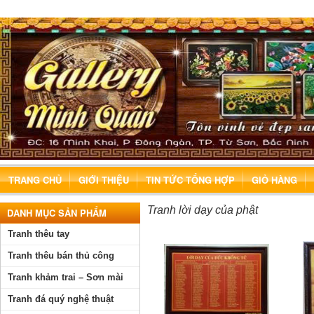
TRANG CHỦ
GIỚI THIỆU
TIN TỨC TỔNG HỢP
GIỎ HÀNG
Tranh lời dạy của phật
DANH MỤC SẢN PHẨM
Tranh thêu tay
Tranh thêu bán thủ công
Tranh khảm trai – Sơn mài
Tranh đá quý nghệ thuật