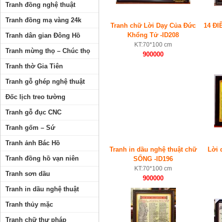
Tranh đồng nghệ thuật
Tranh đồng mạ vàng 24k
Tranh chữ Lời Dạy Của Đức
14 Đ
Khổng Tử -ID208
Tranh dân gian Đông Hồ
KT:70*100 cm
Tranh mừng thọ – Chúc thọ
900000
Tranh thờ Gia Tiên
Tranh gỗ ghép nghệ thuật
Đốc lịch treo tường
Tranh gỗ đục CNC
Tranh gốm – Sứ
Tranh ảnh Bác Hồ
Tranh in dầu nghệ thuật chữ
Lời 
Tranh đồng hồ vạn niên
SỐNG -ID196
KT:70*100 cm
Tranh sơn dầu
900000
Tranh in dầu nghệ thuật
Tranh thủy mặc
Tranh chữ thư pháp