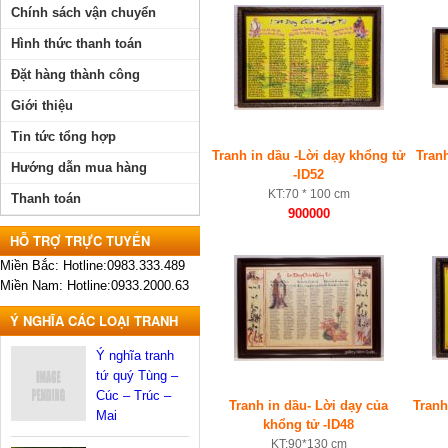
Chính sách vận chuyển
Hình thức thanh toán
Đặt hàng thành công
Giới thiệu
Tin tức tổng hợp
Tranh in dầu -Lời dạy khổng tử
Tran
Hướng dẫn mua hàng
-ID52
KT:70 * 100 cm
Thanh toán
900000
HỖ TRỢ TRỰC TUYẾN
Miền Bắc: Hotline:0983.333.489
Miền Nam: Hotline:0933.2000.63
Ý NGHĨA CÁC LOẠI TRANH
Ý nghĩa tranh
tứ quý Tùng –
Cúc – Trúc –
Tranh in dầu- Lời dạy của
Tranh
Mai
khổng tử -ID48
KT:90*130 cm