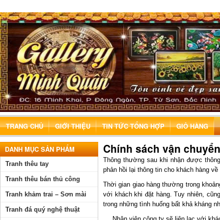
TRANG CHỦ
GIỚI THIỆU
TIN TỨC TỔNG HỢP
GIỎ HÀNG
Chính sách vận chuyể
DANH MỤC SẢN PHẨM
Thông thường sau khi nhận được thông 
Tranh thêu tay
phản hồi lại thông tin cho khách hàng về
Tranh thêu bán thủ công
Thời gian giao hàng thường trong khoản
Tranh khảm trai – Sơn mài
với khách khi đặt hàng. Tuy nhiên, cũn
trong những tình huống bất khả kháng n
Tranh đá quý nghệ thuật
Nhân viên công ty sẽ liên lạc với kh