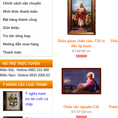
Chính sách vận chuyển
Hình thức thanh toán
Đặt hàng thành công
Giới thiệu
Tin tức tổng hợp
Chúa giesu chăn cừu- C19 in
Chúa
Hướng dẫn mua hàng
dầu ép foam
KT:48*68 cm
Thanh toán
500000
HỖ TRỢ TRỰC TUYẾN
Miền Bắc: Hotline:0983.333.489
Miền Nam: Hotline:0933.2000.63
Ý NGHĨA CÁC LOẠI TRANH
Ý nghĩa tranh
em bé cưỡi cá
chép
Chúa cầu nguyện-C16
Tranh
KT:70*100 cm
900000