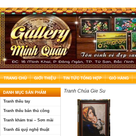
TRANG CHỦ
GIỚI THIỆU
TIN TỨC TỔNG HỢP
GIỎ HÀNG
Tranh Chúa Gie Su
DANH MỤC SẢN PHẨM
Tranh thêu tay
Tranh thêu bán thủ công
Tranh khảm trai – Sơn mài
Tranh đá quý nghệ thuật