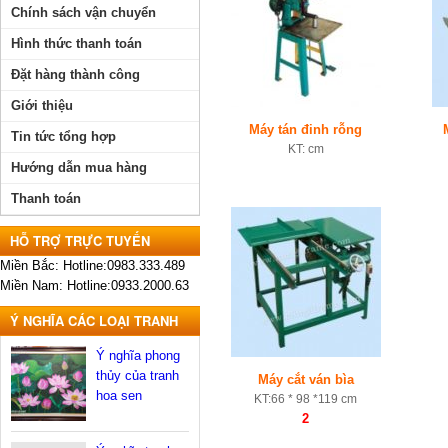
Chính sách vận chuyển
Hình thức thanh toán
Đặt hàng thành công
Giới thiệu
Máy tán đinh rỗng
Tin tức tổng hợp
KT: cm
Hướng dẫn mua hàng
Thanh toán
HỖ TRỢ TRỰC TUYẾN
Miền Bắc: Hotline:0983.333.489
Miền Nam: Hotline:0933.2000.63
Ý NGHĨA CÁC LOẠI TRANH
Ý nghĩa phong
thủy của tranh
Máy cắt ván bìa
hoa sen
KT:66 * 98 *119 cm
2