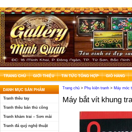
TRANG CHỦ
GIỚI THIỆU
TIN TỨC TỔNG HỢP
GIỎ HÀNG
Trang chủ
>
Phụ kiện tranh
>
Máy móc th
DANH MỤC SẢN PHẨM
Máy bắt vít khung tr
Tranh thêu tay
Tranh thêu bán thủ công
Tranh khảm trai – Sơn mài
Tranh đá quý nghệ thuật