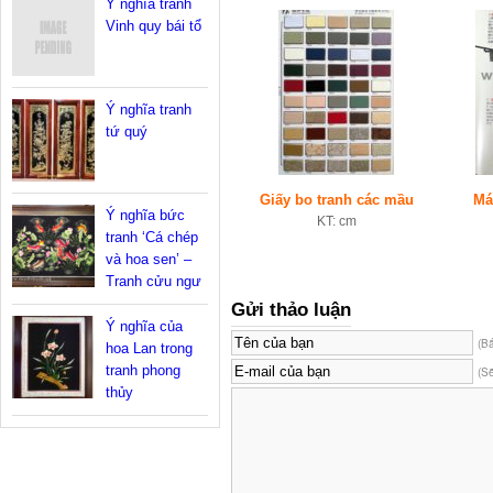
Ý nghĩa tranh
Vinh quy bái tổ
Ý nghĩa tranh
tứ quý
Giấy bo tranh các mầu
Má
Ý nghĩa bức
KT: cm
tranh ‘Cá chép
và hoa sen’ –
Tranh cửu ngư
Gửi thảo luận
Ý nghĩa của
(B
hoa Lan trong
tranh phong
(S
thủy