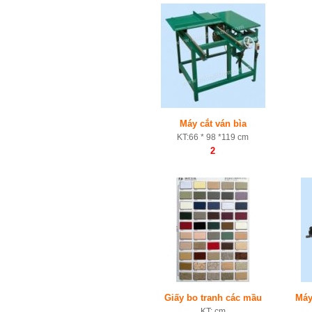
Máy cắt ván bìa
KT:66 * 98 *119 cm
2
Giấy bo tranh các mầu
Máy
KT: cm