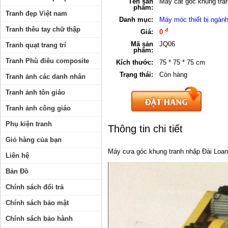
Tên sản
Máy cắt góc khung tra
phẩm:
Tranh đẹp Việt nam
Danh mục:
Máy móc thiết bị ngành
Tranh thêu tay chữ thập
đ
Giá:
0
Mã sản
JQ06
Tranh quạt trang trí
phẩm:
Tranh Phù điêu composite
Kích thước:
75 * 75 * 75 cm
Trạng thái:
Còn hàng
Tranh ảnh các danh nhân
Tranh ảnh tôn giáo
Tranh ảnh công giáo
Phụ kiện tranh
Thông tin chi tiết
Giỏ hàng của bạn
Máy cưa góc khung tranh nhập Đài Loan
Liên hệ
Bản Đồ
Chính sách đổi trả
Chính sách bảo mật
Chính sách bảo hành