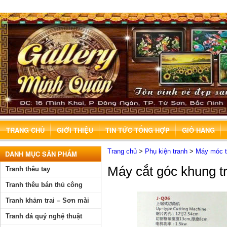
TRANG CHỦ
GIỚI THIỆU
TIN TỨC TỔNG HỢP
GIỎ HÀNG
Trang chủ
>
Phụ kiện tranh
>
Máy móc th
DANH MỤC SẢN PHẨM
Máy cắt góc khung t
Tranh thêu tay
Tranh thêu bán thủ công
Tranh khảm trai – Sơn mài
Tranh đá quý nghệ thuật