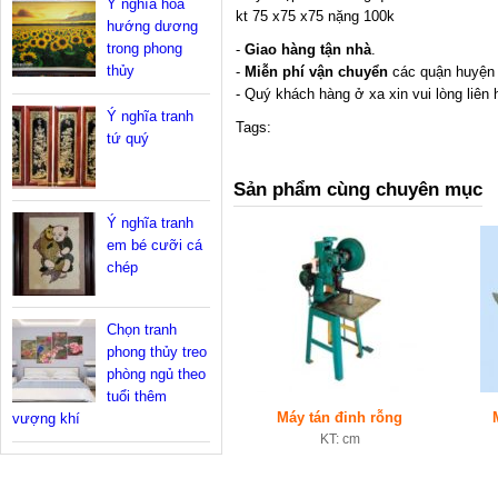
Ý nghĩa hoa
kt 75 x75 x75 nặng 100k
hướng dương
trong phong
-
Giao hàng tận nhà
.
thủy
-
Miễn phí vận chuyển
các quận huyện 
- Quý khách hàng ở xa xin vui lòng liên 
Ý nghĩa tranh
Tags:
tứ quý
Sản phẩm cùng chuyên mục
Ý nghĩa tranh
em bé cưỡi cá
chép
Chọn tranh
phong thủy treo
phòng ngủ theo
tuổi thêm
Máy tán đinh rỗng
vượng khí
KT: cm