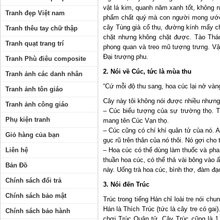
vật lá kim, quanh năm xanh tốt, không rụ
Tranh đẹp Việt nam
phẩm chất quý mà con người mong ước.
cây Tùng già cổ thụ, đường kính mấy c
Tranh thêu tay chữ thập
chặt nhưng không chặt được. Tào Thá
Tranh quạt trang trí
phong quan và treo mũ tượng trưng. Vậ
Đại trượng phu.
Tranh Phù điêu composite
2. Nói về Cúc, tức là mùa thu
Tranh ảnh các danh nhân
“Cứ mỗi độ thu sang, hoa cúc lại nở vàn
Tranh ảnh tôn giáo
Cây này tôi không nói được nhiều nhưng
Tranh ảnh công giáo
– Cúc biểu tượng của sự trường thọ. T
Phụ kiện tranh
mang tên Cúc Vạn thọ.
– Cúc cũng có chí khí quân tử của nó. A
Giỏ hàng của bạn
gục rũ trên thân của nó thôi. Nó gợi ch
Liên hệ
– Hoa cúc có thể dùng làm thuốc và pha 
thuần hoa cúc, có thể thả vài bông vào ấ
Bản Đồ
này. Uống trà hoa cúc, bình thơ, đàm đạo
Chính sách đổi trả
3. Nói đến Trúc
Chính sách bảo mật
Trúc trong tiếng Hán chỉ loài tre nói ch
Hán là Thích Trúc (tức là cây tre có gai
Chính sách bảo hành
chơi Trúc Quân tử. Cây Trúc cũng là 1