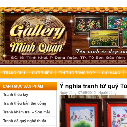
TRANG CHỦ
GIỚI THIỆU
TIN TỨC TỔNG HỢP
GIỎ HÀNG
Ý nghĩa tranh tứ quý T
DANH MỤC SẢN PHẨM
Ngày đăng:
07/05/2012
. Người đăng:
Tranh thêu tay
Tranh thêu bán thủ công
Tranh khảm trai – Sơn mài
Tranh đá quý nghệ thuật