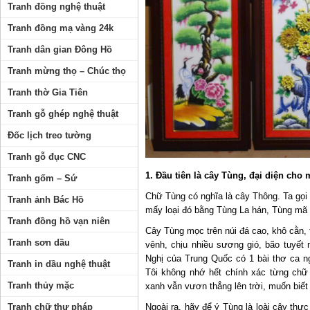
Tranh đồng nghệ thuật
Tranh đồng mạ vàng 24k
Tranh dân gian Đông Hồ
Tranh mừng thọ – Chúc thọ
Tranh thờ Gia Tiên
Tranh gỗ ghép nghệ thuật
Đốc lịch treo tường
Tranh gỗ đục CNC
1. Đầu tiên là cây Tùng, đại diện cho
Tranh gốm – Sứ
Chữ Tùng có nghĩa là cây Thông. Ta gọi 
Tranh ảnh Bác Hồ
mấy loại đó bằng Tùng La hán, Tùng mã 
Tranh đồng hồ vạn niên
Cây Tùng mọc trên núi đá cao, khô cằn
Tranh sơn dầu
vênh, chịu nhiều sương gió, bão tuyết
Nghị của Trung Quốc có 1 bài thơ ca ng
Tranh in dầu nghệ thuật
Tôi không nhớ hết chính xác từng chữ 
Tranh thủy mặc
xanh vẫn vươn thẳng lên trời, muốn biết a
Tranh chữ thư pháp
Ngoài ra, hãy để ý Tùng là loài cây thực 