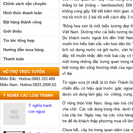
Chính sách vận chuyển
thẳng từ bé (măng – bambooshot). Đốt
không cong gãy. Để tiết kiệm thời gian, 
Hình thức thanh toán
mà tôi trích từ 1 bài tôi viết cách đây 3 
Đặt hàng thành công
“Bông hoa sen là một biểu tượng đẹp th
Giới thiệu
Việt Nam. Dường như cái biểu tượng du l
Du khách nước ngoài khi đến Việt Nam
Tin tức tổng hợp
muốn tìm hiểu bản sắc văn hoá dân tộc 
Hướng dẫn mua hàng
lịch sử dựng nước và giữ nước, văn ho
đây, tôi muốn nhắc đến một loài cây có 
Thanh toán
một trong những đặc trưng quan trọng nh
biệt trong đời sống thường nhật của ng
HỖ TRỢ TRỰC TUYẾN
vĩ đại.
Miền Bắc: Hotline:0983.333.489
Từ ngàn xưa (ít nhất là từ thời Thánh 
Miền Nam: Hotline:0933.2000.63
chiến đấu có hiệu quả trước giặc ngoại
được sử dụng làm gậy, roi, chông, cung, 
Ý NGHĨA CÁC LOẠI TRANH
Ở nông thôn Việt Nam, làng nào mà chẳn
Ý nghĩa tranh
che chở. Các vật dụng trong nhà, dưới b
con ngựa
của cây tre. Ngày nay, tại các cửa hàn
tre để du khách thập phương mua về là
Chưa hết, cây tre trong quan niệm của n