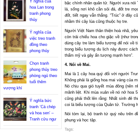
Ý nghĩa của
bậc chính nhân quân tử. Người xưa nói 
hoa Lan trong
lá, sống nơi khô cằn sỏi đá, đốt tre m
tranh phong
đốt, tiết ngay vẫn thẳng. “Trúc” ở đây cũ
thủy
nhầm thì cây lúa cũng thuộc họ tre.
Người Việt Nam thân thiện hoà nhã, yêu
Ý nghĩa của
còn trải chiếu hoa cho giặc về (như tro
việc treo tranh
dùng cây tre làm biểu tượng để nói về ti
đồng theo
trong biểu tượng du lịch này được cách
phong thủy
thẩm mỹ và gây ấn tượng mạnh hơn”.
Chọn tranh
4. Nói về Mai.
phong thủy treo
Mai là 1 cây hoa quý đối với người Tru
phòng ngủ theo
Không phải là giống hoa mai vàng của m
tuổi thêm
Nó chịu qua gió tuyết mùa đông (nên n
vượng khí
mãnh liệt. Khi mùa xuân về nó nở hoa 5
cũng phải thốt lên rằng: Nhất sinh đê th
Ý nghĩa bức
coi là biểu tượng của Quân tử. Trường 
tranh ‘Cá chép
và hoa sen’ –
Nói tóm lại, bộ tranh tứ quý nêu trên 
Tranh cửu ngư
phụng và học tập.
Tags: