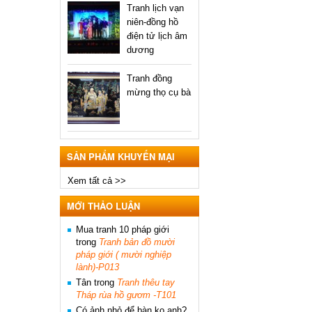
Tranh lịch vạn
niên-đồng hồ
điện tử lịch âm
dương
Tranh đồng
mừng thọ cụ bà
SẢN PHẨM KHUYẾN MẠI
Xem tất cả >>
MỚI THẢO LUẬN
Mua tranh 10 pháp giới
trong
Tranh bản đồ mười
pháp giới ( mười nghiệp
lành)-P013
Tân
trong
Tranh thêu tay
Tháp rùa hồ gươm -T101
Có ảnh nhỏ để bàn ko ạnh?