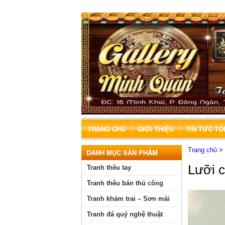
TRANG CHỦ
GIỚI THIỆU
TIN TỨC T
Trang chủ
>
DANH MỤC SẢN PHẨM
Lưỡi 
Tranh thêu tay
Tranh thêu bán thủ công
Tranh khảm trai – Sơn mài
Tranh đá quý nghệ thuật