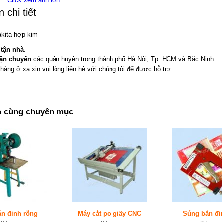
Click xem ảnh lớn
 chi tiết
akita hợp kim
 tận nhà
.
vận chuyển
các quận huyện trong thành phố Hà Nội, Tp. HCM và Bắc Ninh.
hàng ở xa xin vui lòng liên hệ với chúng tôi để được hỗ trợ.
 cùng chuyên mục
án đinh rỗng
Máy cắt po giấy CNC
Súng bắn đi