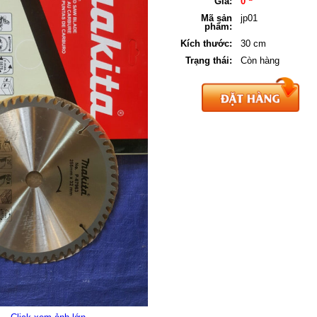
Giá:
0
Mã sản
jp01
phẩm:
Kích thước:
30 cm
Trạng thái:
Còn hàng