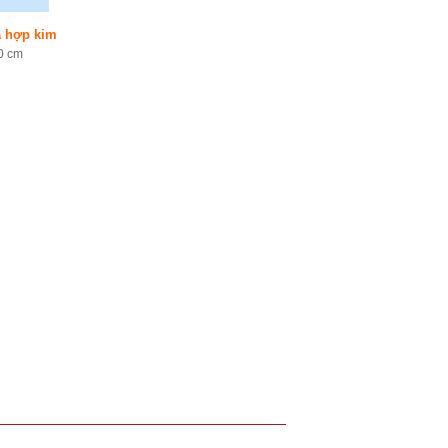
a hợp kim
0 cm