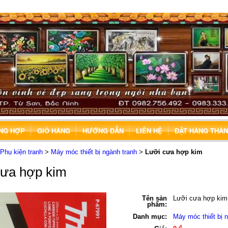
ỔNG HỢP
GIỎ HÀNG
HƯỚNG DẪN
LIÊN HỆ
ĐẶT HÀNG THÀ
Phụ kiện tranh
>
Máy móc thiết bị ngành tranh
>
Lưỡi cưa hợp kim
cưa hợp kim
Tên sản
Lưỡi cưa hợp kim
phẩm:
Danh mục:
Máy móc thiết bị 
đ