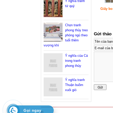
Ý nghĩa tranh
tứ quý
Giấy bo
Chọn tranh
phong thủy treo
Gửi thảo 
phòng ngủ theo
tuổi thêm
vượng khí
Ý nghĩa của Cá
trong tranh
phong thủy
Ý nghĩa tranh
Thuận buồm
xuôi gió
Gọi ngay
©