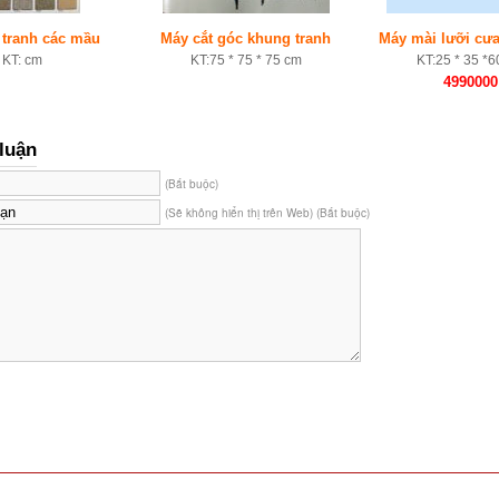
 tranh các mầu
Máy cắt góc khung tranh
Máy mài lưỡi cư
KT: cm
KT:75 * 75 * 75 cm
KT:25 * 35 *6
4990000
luận
(Bắt buộc)
(Sẽ không hiển thị trên Web) (Bắt buộc)