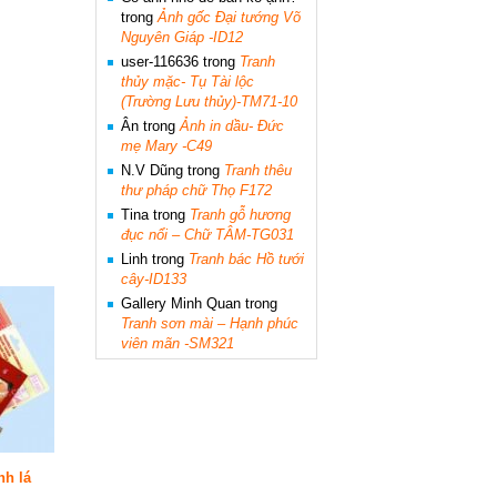
trong
Ảnh gốc Đại tướng Võ
Nguyên Giáp -ID12
user-116636
trong
Tranh
thủy mặc- Tụ Tài lộc
(Trường Lưu thủy)-TM71-10
Ân
trong
Ảnh in dầu- Đức
mẹ Mary -C49
N.V Dũng
trong
Tranh thêu
thư pháp chữ Thọ F172
Tina
trong
Tranh gỗ hương
đục nổi – Chữ TÂM-TG031
Linh
trong
Tranh bác Hồ tưới
cây-ID133
Gallery Minh Quan
trong
Tranh sơn mài – Hạnh phúc
viên mãn -SM321
nh lá