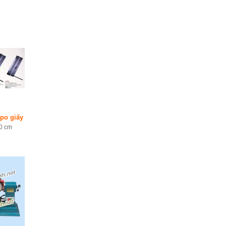
 po giấy
20 cm