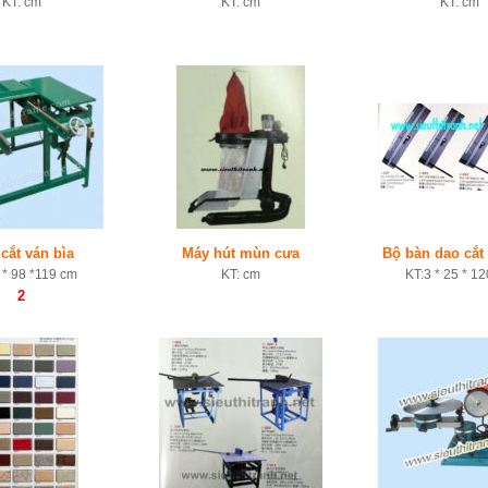
KT: cm
KT: cm
KT: cm
cắt ván bìa
Máy hút mùn cưa
Bộ bàn dao cắt
 * 98 *119 cm
KT: cm
KT:3 * 25 * 1
2