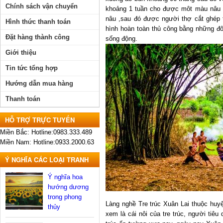
Chính sách vận chuyển
khoảng 1 tuần cho được môt màu nâu đ
nâu ,sau đó được người thợ cắt ghép 
Hình thức thanh toán
hình hoàn toàn thủ công bằng những đô
Đặt hàng thành công
sống động.
Giới thiệu
Tin tức tổng hợp
Hướng dẫn mua hàng
Thanh toán
HỖ TRỢ TRỰC TUYẾN
Miền Bắc: Hotline:0983.333.489
Miền Nam: Hotline:0933.2000.63
Ý NGHĨA CÁC LOẠI TRANH
Ý nghĩa hoa
hướng dương
trong phong
Làng nghề Tre trúc Xuân Lai thuộc huy
thủy
xem là cái nôi của tre trúc, người tiê