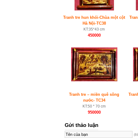
Tranh tre hun khói-Chùa một cột
Tran
Hà Nội-TC38
KT:35*43 cm
450000
Tranh tre – miền quê sông
Tranh
nước- TC34
KT:50 * 70 cm
950000
Gửi thảo luận
(B