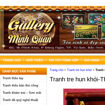
TRANG CHỦ
GIỚI THIỆU
TIN TỨC TỔNG HỢP
GIỎ HÀNG
Trang chủ
>
Tranh tre hun khói
>
Tranh 
DANH MỤC SẢN PHẨM
Tranh tre hun khói-
Tranh thêu tay
Tranh thêu bán thủ công
Tranh khảm trai – Sơn mài
Tranh đá quý nghệ thuật