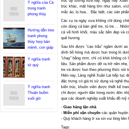
trúc ốp tường xưa nay, ngày nay Xuân L
Ý nghĩa của Cá
trúc khác, mặt hàng lớn như salon, xíc
trong tranh
mắc áo, lọ hoa… Đặc biệt, các sản phẩ
phong thủy
Các cụ ta ngày xưa không chỉ dùng chiế
còn dùng cả bàn ghế tre, tủ tre…. Nhữn
Hướng dẫn treo
cả về hình khối, màu sắc bền đẹp và có 
tranh phong
quê hương.
thủy hợp bản
Sau khi được ”cạo trấu” ngâm dưới ao 
mệnh, con giáp
dính bồ hóng mà được hun trong lò dưới 
”chạy” bằng rơm, chỉ có khói không có l
Ý nghĩa tranh
liệu. Sản phẩm được dỡ ra trở nên nhẹ,
tứ quý
tre và được hun theo phương thức nói tr
Hiện nay, Làng nghề Xuân Lai tiếp tục 
đặc trưng có giá trị sử dụng và nghệ thu
kiến trúc, khuôn viên được thiết kế tra
Ý nghĩa tranh
chỉ được người dân trong nước đón nhận
Thuận buồm
qua các doanh nghiệp xuất khẩu đồ mỹ 
xuôi gió
-
Giao hàng tận nhà
.
-
Miễn phí vận chuyển
các quận huyện 
- Quý khách hàng ở xa xin vui lòng liên 
Tags: