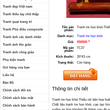
Tranh đẹp Việt nam
Tranh thêu tay chữ thập
Tranh quạt trang trí
Tên sản
Tranh tre hun khói-Th
Tranh Phù điêu composite
phẩm:
Danh mục:
Tranh tre hun khói
Tranh ảnh các danh nhân
đ
Giá:
450000
Tranh ảnh tôn giáo
Mã sản
TC37
phẩm:
Tranh ảnh công giáo
Kích thước:
35*43 cm
Phụ kiện tranh
Trạng thái:
Còn hàng
Giỏ hàng của bạn
Liên hệ
Bản Đồ
Thông tin chi tiết
Chính sách đổi trả
Chính sách bảo mật
Tranh tre hun khói-Thiếu nữ bên hoa hu
Chất liệu tranh tre hun khói, cạo tạo h
Chính sách bảo hành
xuống ao bùn khoảng 06 tháng sau đó vớ