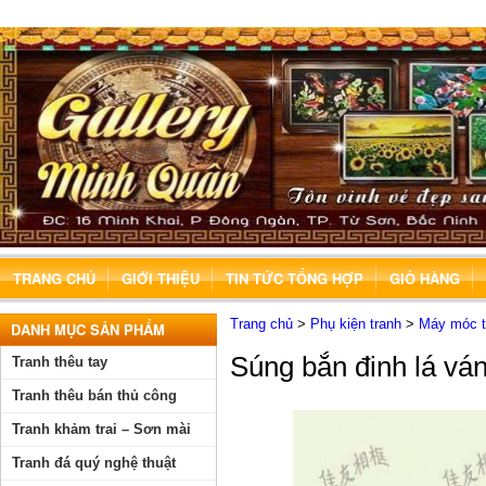
TRANG CHỦ
GIỚI THIỆU
TIN TỨC TỔNG HỢP
GIỎ HÀNG
Trang chủ
>
Phụ kiện tranh
>
Máy móc th
DANH MỤC SẢN PHẨM
Súng bắn đinh lá vá
Tranh thêu tay
Tranh thêu bán thủ công
Tranh khảm trai – Sơn mài
Tranh đá quý nghệ thuật