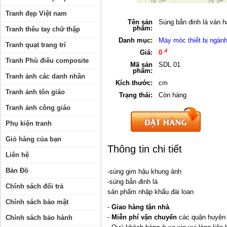
Tranh đẹp Việt nam
Tên sản
Súng bắn đinh lá ván h
phẩm:
Tranh thêu tay chữ thập
Danh mục:
Máy móc thiết bị ngành
Tranh quạt trang trí
đ
Giá:
0
Tranh Phù điêu composite
Mã sản
SDL 01
phẩm:
Tranh ảnh các danh nhân
Kích thước:
cm
Tranh ảnh tôn giáo
Trạng thái:
Còn hàng
Tranh ảnh công giáo
Phụ kiện tranh
Giỏ hàng của bạn
Thông tin chi tiết
Liên hệ
Bản Đồ
-súng gim hậu khung ảnh
-súng bắn đinh lá
Chính sách đổi trả
sản phẩm nhập khẩu đài loan
Chính sách bảo mật
-
Giao hàng tận nhà
.
-
Miễn phí vận chuyển
các quận huyện 
Chính sách bảo hành