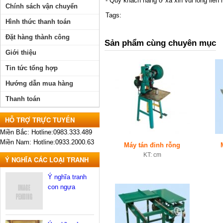
- Quý khách hàng ở xa xin vui lòng liên 
Chính sách vận chuyển
Tags:
Hình thức thanh toán
Đặt hàng thành công
Sản phẩm cùng chuyên mục
Giới thiệu
Tin tức tổng hợp
Hướng dẫn mua hàng
Thanh toán
HỖ TRỢ TRỰC TUYẾN
Miền Bắc: Hotline:0983.333.489
Miền Nam: Hotline:0933.2000.63
Máy tán đinh rỗng
KT: cm
Ý NGHĨA CÁC LOẠI TRANH
Ý nghĩa tranh
con ngựa