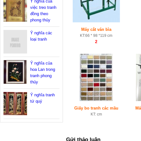
Ý nghĩa của
việc treo tranh
đồng theo
phong thủy
Máy cắt ván bìa
Ý nghĩa các
KT:66 * 98 *119 cm
loại tranh
2
Ý nghĩa của
hoa Lan trong
tranh phong
thủy
Ý nghĩa tranh
tứ quý
Giấy bo tranh các mầu
Má
KT: cm
Gửi thảo luận