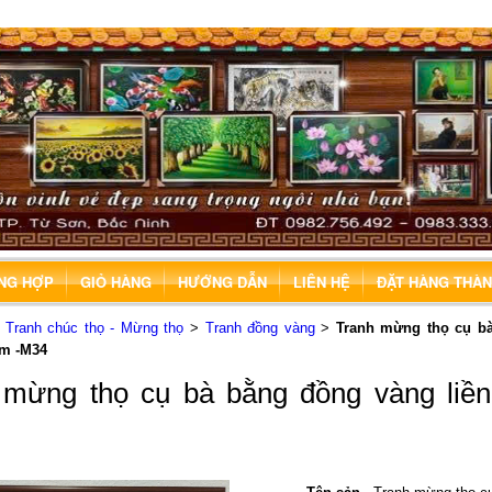
ỔNG HỢP
GIỎ HÀNG
HƯỚNG DẪN
LIÊN HỆ
ĐẶT HÀNG THÀ
>
Tranh chúc thọ - Mừng thọ
>
Tranh đồng vàng
>
Tranh mừng thọ cụ b
ấm -M34
 mừng thọ cụ bà bằng đồng vàng liền