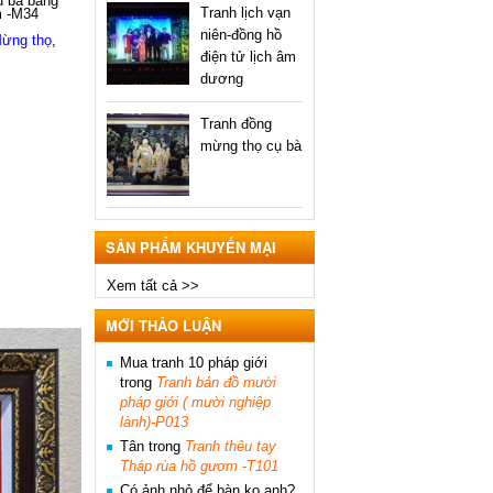
ụ bà bằng
Tranh lịch vạn
m -M34
niên-đồng hồ
Mừng thọ
,
điện tử lịch âm
dương
Tranh đồng
mừng thọ cụ bà
SẢN PHẨM KHUYẾN MẠI
Xem tất cả >>
MỚI THẢO LUẬN
Mua tranh 10 pháp giới
trong
Tranh bản đồ mười
pháp giới ( mười nghiệp
lành)-P013
Tân
trong
Tranh thêu tay
Tháp rùa hồ gươm -T101
Có ảnh nhỏ để bàn ko ạnh?