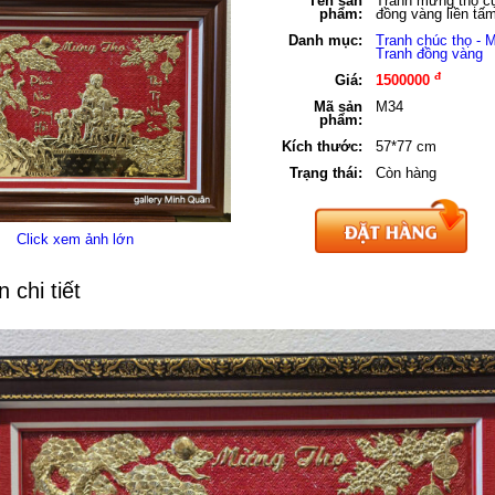
Tên sản
Tranh mừng thọ c
phẩm:
đồng vàng liền tấ
Danh mục:
Tranh chúc thọ - 
Tranh đồng vàng
đ
Giá:
1500000
Mã sản
M34
phẩm:
Kích thước:
57*77 cm
Trạng thái:
Còn hàng
Click xem ảnh lớn
 chi tiết