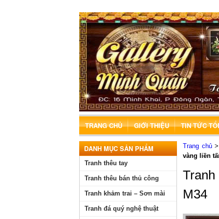
TRANG CHỦ
GIỚI THIỆU
TIN TỨC T
Trang chủ
DANH MỤC SẢN PHẨM
vàng liền t
Tranh thêu tay
Tranh
Tranh thêu bán thủ công
M34
Tranh khảm trai – Sơn mài
Tranh đá quý nghệ thuật