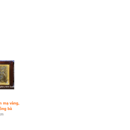
ấm mạ vàng,
ông bà
cm