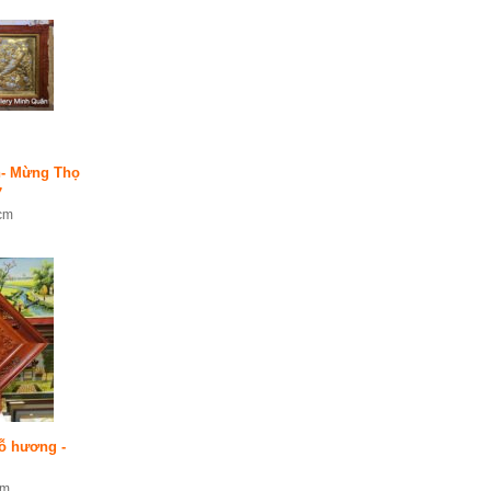
n- Mừng Thọ
7
cm
ỗ hương -
cm