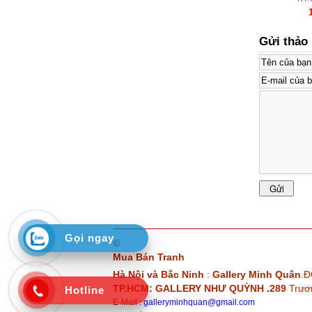
Gửi thảo 
Gọi ngay
©
Mua Bán Tranh
Hà Nội và Bắc Ninh
:
Gallery Minh Quân
.Đ
TP.HCM: GALLERY NHƯ QUỲNH .289
Trươ
Hotline
E-Mail
:
galleryminhquan@gmail.com