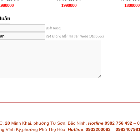
1990000
1990000
1800000
luận
(Bắt buộc)
(Sẽ không hiển thị trên Web) (Bắt buộc)
C.
20
Minh Khai, phường Từ Sơn, Bắc Ninh.
Hotline
:
0982 756 492 – 
ng Vĩnh Ký,phường Phú Thọ Hòa
Hotline
:
0933200063 – 098340798