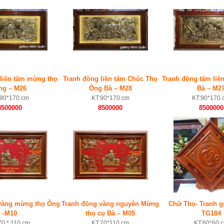
liền tấm mừng thọ
Tranh đồng liền tấm Chúc Thọ
Tranh đồng tấm liề
ng – M26
Ông Bà – M28
Bà – M2
:90*170 cm
KT:90*170 cm
KT:90*170 
8500000
8500000
8500000
vàng mừng thọ Ông
Tranh đồng vàng nguyên Mừng
Chữ Thọ- Tranh g
-M10
thọ cụ Bà – M05
TG184
70 * 110 cm
KT:70*110 cm
KT:60*60 