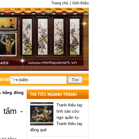
Trang chủ
|
Giới thiệu
NH CÔNG
à bằng đồng
TIN TỨC NGÀNH TRANH
Tranh thêu tay
 tấm -
tinh sảo cửu
ngư quần tụ-
Tranh thêu tay
đồng quê