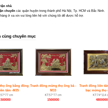
 tận nhà
.
vận chuyển
các quận huyện trong thành phố Hà Nội, Tp. HCM và Bắc Ninh.
hàng ở xa xin vui lòng liên hệ với chúng tôi để được hỗ trợ.
 cùng chuyên mục
thọ ông bằng đồng
Tranh đồng mừng thọ ông bà -
Tranh đồng liền t
liền tấm -M35
M33
bạc mừng thọ 
:57*77 cm
KT:57*77 cm
KT:74*114 
1500000
1500000
4800000