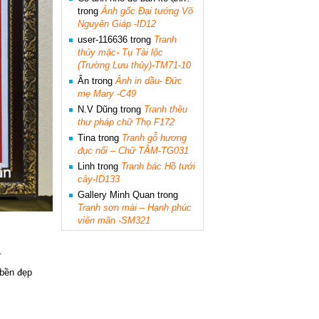
trong
Ảnh gốc Đại tướng Võ
Nguyên Giáp -ID12
user-116636
trong
Tranh
thủy mặc- Tụ Tài lộc
(Trường Lưu thủy)-TM71-10
Ân
trong
Ảnh in dầu- Đức
mẹ Mary -C49
N.V Dũng
trong
Tranh thêu
thư pháp chữ Thọ F172
Tina
trong
Tranh gỗ hương
đục nổi – Chữ TÂM-TG031
Linh
trong
Tranh bác Hồ tưới
cây-ID133
Gallery Minh Quan
trong
Tranh sơn mài – Hạnh phúc
viên mãn -SM321
.
 bền đẹp