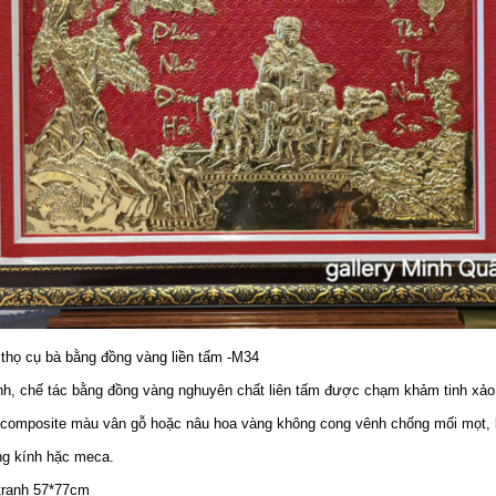
thọ cụ bà bằng đồng vàng liền tấm -M34
anh, chế tác bằng đồng vàng nghuyên chất liên tấm được chạm khảm tinh xảo
 composite màu vân gỗ hoặc nâu hoa vàng không cong vênh chống mối mọt,
ng kính hặc meca.
tranh 57*77cm