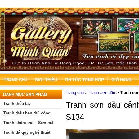
TRANG CHỦ
GIỚI THIỆU
TIN TỨC TỔNG HỢP
GIỎ HÀNG
Trang chủ
>
Tranh sơn dầu
>
Tranh sơn
DANH MỤC SẢN PHẨM
Tranh sơn dầu cảnh
Tranh thêu tay
Tranh thêu bán thủ công
S134
Tranh khảm trai – Sơn mài
Tranh đá quý nghệ thuật