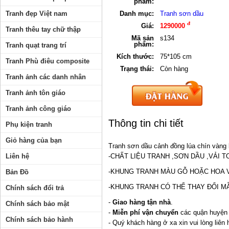
phẩm:
Danh mục:
Tranh sơn dầu
Tranh đẹp Việt nam
đ
Giá:
1290000
Tranh thêu tay chữ thập
Mã sản
s134
phẩm:
Tranh quạt trang trí
Kích thước:
75*105 cm
Tranh Phù điêu composite
Trạng thái:
Còn hàng
Tranh ảnh các danh nhân
Tranh ảnh tôn giáo
Tranh ảnh công giáo
Thông tin chi tiết
Phụ kiện tranh
Giỏ hàng của bạn
Tranh sơn dầu cảnh đồng lúa chín vàng 
-CHẤT LIỆU TRANH ,SƠN DẦU ,VẢI T
Liên hệ
-KHUNG TRANH MÀU GỖ HOẶC HOA 
Bản Đồ
-KHUNG TRANH CÓ THỂ THAY ĐỔI M
Chính sách đổi trả
-
Giao hàng tận nhà
.
Chính sách bảo mật
-
Miễn phí vận chuyển
các quận huyện 
Chính sách bảo hành
- Quý khách hàng ở xa xin vui lòng liên 