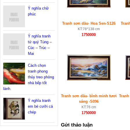
Ý nghĩa chữ
phúc
Tranh sơn dầu- Hoa Sen-S126
Tran
KT:78*138 cm
1750000
Ý nghĩa tranh
tứ quý Tùng –
Cúc – Trúc –
Mai
Cách chọn
tranh phong
thủy treo phòng
nhà bếp tốt
lành.
Tranh sơn dầu- bình minh tươi
Tranh
Ý nghĩa tranh
sáng -S096
em bé cưỡi cá
KT:76 cm
chép
1750000
Gửi thảo luận