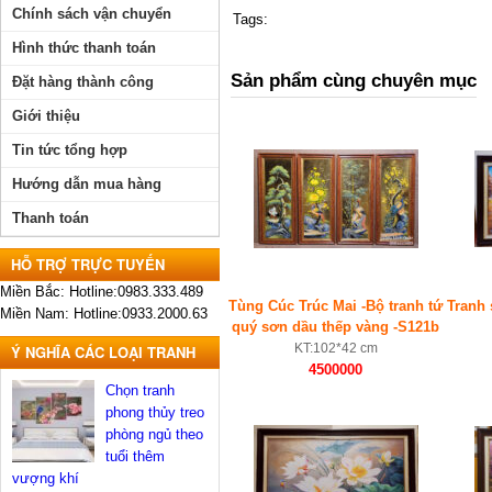
Chính sách vận chuyển
Tags:
Hình thức thanh toán
Sản phẩm cùng chuyên mục
Đặt hàng thành công
Giới thiệu
Tin tức tổng hợp
Hướng dẫn mua hàng
Thanh toán
HỖ TRỢ TRỰC TUYẾN
Miền Bắc: Hotline:0983.333.489
Tùng Cúc Trúc Mai -Bộ tranh tứ
Tranh 
Miền Nam: Hotline:0933.2000.63
quý sơn dầu thếp vàng -S121b
KT:102*42 cm
Ý NGHĨA CÁC LOẠI TRANH
4500000
Chọn tranh
phong thủy treo
phòng ngủ theo
tuổi thêm
vượng khí