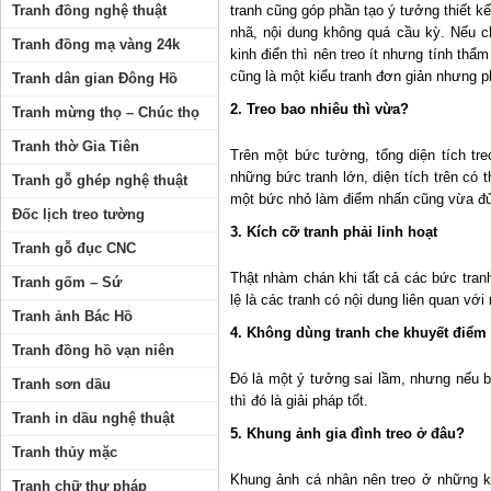
Tranh đồng nghệ thuật
tranh cũng góp phần tạo ý tưởng thiết k
nhã, nội dung không quá cầu kỳ. Nếu 
Tranh đồng mạ vàng 24k
kinh điển thì nên treo ít nhưng tính th
cũng là một kiểu tranh đơn giản nhưng p
Tranh dân gian Đông Hồ
2. Treo bao nhiêu thì vừa?
Tranh mừng thọ – Chúc thọ
Tranh thờ Gia Tiên
Trên một bức tường, tổng diện tích tre
những bức tranh lớn, diện tích trên có
Tranh gỗ ghép nghệ thuật
một bức nhỏ làm điểm nhấn cũng vừa đủ
Đốc lịch treo tường
3. Kích cỡ tranh phải linh hoạt
Tranh gỗ đục CNC
Thật nhàm chán khi tất cả các bức tran
Tranh gốm – Sứ
lệ là các tranh có nội dung liên quan với 
Tranh ảnh Bác Hồ
4. Không dùng tranh che khuyết điểm 
Tranh đồng hồ vạn niên
Đó là một ý tưởng sai lầm, nhưng nếu b
Tranh sơn dầu
thì đó là giải pháp tốt.
Tranh in dầu nghệ thuật
5. Khung ảnh gia đình treo ở đâu?
Tranh thủy mặc
Khung ảnh cá nhân nên treo ở những k
Tranh chữ thư pháp