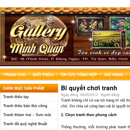
TRANG CHỦ
GIỚI THIỆU
TIN TỨC TỔNG HỢP
GIỎ HÀNG
Bí quyết chơi tranh
DANH MỤC SẢN PHẨM
Ngày đăng:
09/05/2012
. Người đăng:
Tranh thêu tay
Tranh không chỉ có vai trò trang trí nội 
Tranh thêu bán thủ công
chủ. Xin chia sẻ cùng bạn vài bí quyết tr
Tranh khảm trai – Sơn mài
1. Chọn tranh theo phong cách
Tranh đá quý nghệ thuật
Thông thường, mỗi trường phái tranh t