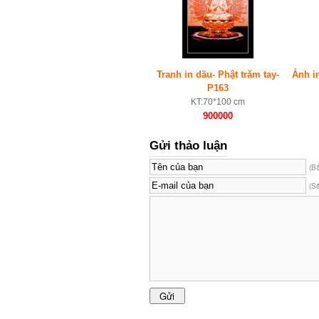
Tranh in dầu- Phật trăm tay-
Ảnh i
P163
KT:70*100 cm
900000
Gửi thảo luận
(B
(S