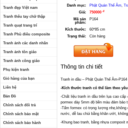
Danh mục:
Phật Quán Thế Âm
,
Tr
Tranh đẹp Việt nam
đ
Giá:
750000
Tranh thêu tay chữ thập
Mã sản
P164
phẩm:
Tranh quạt trang trí
Kích thước:
60*85 cm
Tranh Phù điêu composite
Trạng thái:
Còn hàng
Tranh ảnh các danh nhân
Tranh ảnh tôn giáo
Tranh ảnh công giáo
Thông tin chi tiết
Phụ kiện tranh
Giỏ hàng của bạn
Tranh in dầu – Phật Quán Thế Âm-P164
Liên hệ
-Kích thước tranh có thể làm theo yê
Bản Đồ
-Chất liệu tranh in dầu trên lụa cao c
pormex dày 5mm độ bền màu đảm bảo t
Chính sách đổi trả
-Tấm formex có trọng lượng nhẹ,không c
nước, dễ lau chùi bằng khăn ướt, không
Chính sách bảo mật
-Khung bao tranh, bằng nhựa compoxit m
Chính sách bảo hành