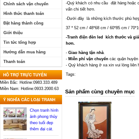
-Quý khách có nhu cầu đặt hàng hoặc cầ
Chính sách vận chuyển
vấn chi tiết hơn.
Hình thức thanh toán
-Dưới đây là những kích thước phù hợp 
Đặt hàng thành công
37 * 52 cm / 48*68 cm / 60*85 cm / 70*
Giới thiệu
-Tranh điện đèn led kích thước và giá 
Tin tức tổng hợp
hơn.
Hướng dẫn mua hàng
-
Giao hàng tận nhà
.
-
Miễn phí vận chuyển
các quận huyện 
Thanh toán
- Quý khách hàng ở xa xin vui lòng liên 
HỖ TRỢ TRỰC TUYẾN
Tags:
Miền Bắc: Hotline:0983.333.489
Miền Nam: Hotline:0933.2000.63
Sản phẩm cùng chuyên mục
Ý NGHĨA CÁC LOẠI TRANH
Chọn tranh hình
ảnh phong thủy
theo tuổi đẹp
thêm đại cát.