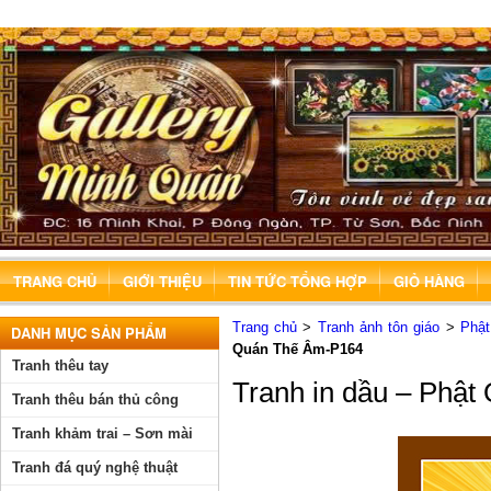
TRANG CHỦ
GIỚI THIỆU
TIN TỨC TỔNG HỢP
GIỎ HÀNG
Trang chủ
>
Tranh ảnh tôn giáo
>
Phậ
DANH MỤC SẢN PHẨM
Quán Thế Âm-P164
Tranh thêu tay
Tranh in dầu – Phậ
Tranh thêu bán thủ công
Tranh khảm trai – Sơn mài
Tranh đá quý nghệ thuật