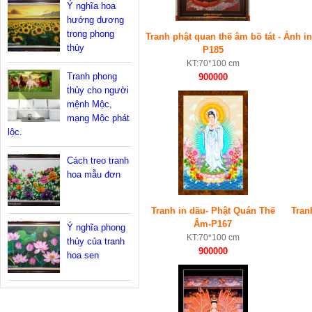
Ý nghĩa hoa
hướng dương
trong phong
Tranh phật quan thế âm bồ tát -
Ảnh in
thủy
P185
KT:70*100 cm
Tranh phong
900000
thủy cho người
mệnh Mộc,
mạng Mộc phát
lộc.
Cách treo tranh
hoa mẫu đơn
Tranh in dầu- Phật Quán Thế
Tran
Âm-P167
Ý nghĩa phong
KT:70*100 cm
thủy của tranh
900000
hoa sen